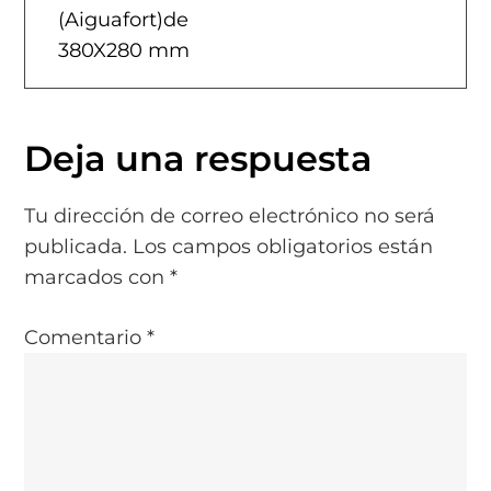
Luisa
(Aiguafort)de
v
García-
380X280 mm
Muro
e
g
Deja una respuesta
a
Tu dirección de correo electrónico no será
c
publicada.
Los campos obligatorios están
marcados con
*
i
Comentario
ó
*
n
d