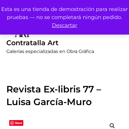
Skip
Esta es una tienda de demostración para realizar
to
pruebas — no se completará ningún pedido.
content
Descartar
Contratalla Art
Galerías especializadas en Obra Gráfica
Revista Ex-libris 77 –
Luisa García-Muro
Save