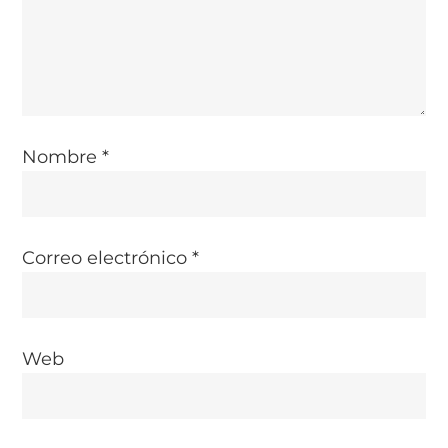
e
e
n
t
Nombre
*
r
a
Correo electrónico
*
d
a
Web
s