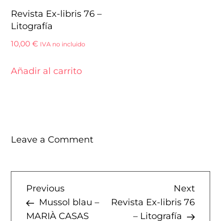
Revista Ex-libris 76 –
Litografía
10,00
€
IVA no incluido
Añadir al carrito
on
Leave a Comment
Revista
Ex-
libris
N
Previous
Next
Previous
Next
77
Post
Post
Mussol blau –
Revista Ex-libris 76
–
a
MARIÀ CASAS
– Litografía