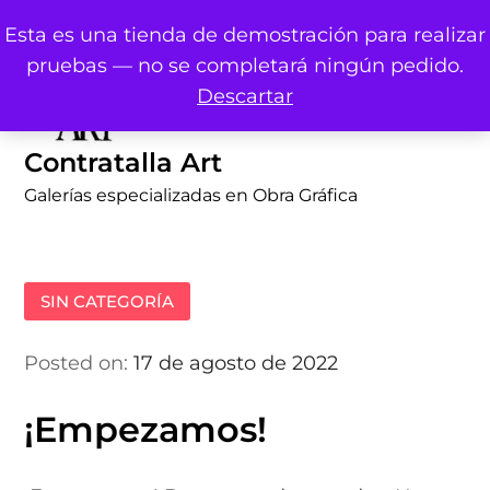
Skip
Esta es una tienda de demostración para realizar
to
pruebas — no se completará ningún pedido.
content
Descartar
Contratalla Art
Galerías especializadas en Obra Gráfica
SIN CATEGORÍA
Posted on:
17 de agosto de 2022
¡Empezamos!