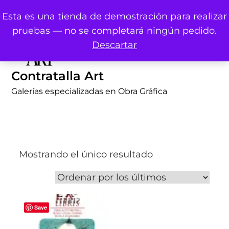
Skip
Esta es una tienda de demostración para realizar
to
pruebas — no se completará ningún pedido.
content
Descartar
Contratalla Art
Galerías especializadas en Obra Gráfica
Mostrando el único resultado
Save